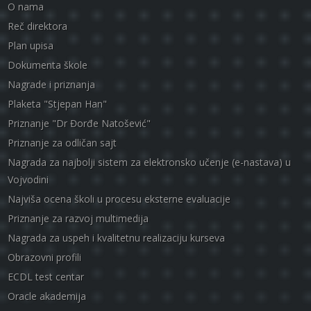
O nama
Reč direktora
Plan upisa
Dokumenta škole
Nagrade i priznanja
Plaketa "Stjepan Han"
Priznanje "Dr Đorđe Natošević"
Priznanje za odličan sajt
Nagrada za najbolji sistem za elektronsko učenje (e-nastava) u
Vojvodini
Najviša ocena školi u procesu eksterne evaluacije
Priznanje za razvoj multimedija
Nagrada za uspeh i kvalitetnu realizaciju kurseva
Obrazovni profili
ECDL test centar
Oracle akademija