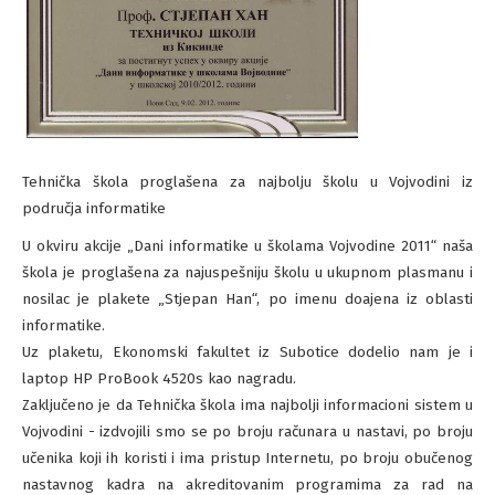
TEHNIČKA ŠKOLA
Tehnička škola proglašena za najbolju školu u Vojvodini iz
PLAKETA STJEPAN HAN
područja informatike
U okviru akcije „Dani informatike u školama Vojvodine 2011“ naša
škola je proglašena za najuspešniju školu u ukupnom plasmanu i
nosilac je plakete „Stjepan Han“, po imenu doajena iz oblasti
informatike.
Uz plaketu, Ekonomski fakultet iz Subotice dodelio nam je i
laptop HP ProBook 4520s kao nagradu.
Zaključeno je da Tehnička škola ima najbolji informacioni sistem u
Vojvodini - izdvojili smo se po broju računara u nastavi, po broju
učenika koji ih koristi i ima pristup Internetu, po broju obučenog
nastavnog kadra na akreditovanim programima za rad na