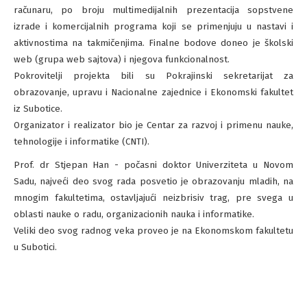
računaru, po broju multimedijalnih prezentacija sopstvene
izrade i komercijalnih programa koji se primenjuju u nastavi i
aktivnostima na takmičenjima. Finalne bodove doneo je školski
web (grupa web sajtova) i njegova funkcionalnost.
Pokrovitelji projekta bili su Pokrajinski sekretarijat za
obrazovanje, upravu i Nacionalne zajednice i Ekonomski fakultet
iz Subotice.
Organizator i realizator bio je Centar za razvoj i primenu nauke,
tehnologije i informatike (CNTI).
Prof. dr Stjepan Han - počasni doktor Univerziteta u Novom
Sadu, najveći deo svog rada posvetio je obrazovanju mladih, na
mnogim fakultetima, ostavljajući neizbrisiv trag, pre svega u
oblasti nauke o radu, organizacionih nauka i informatike.
Veliki deo svog radnog veka proveo je na Ekonomskom fakultetu
u Subotici.