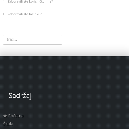
Zaboravili ste korisničko ime?
Zaboravili ste lozinku?
Sadržaj
Početna
Škola