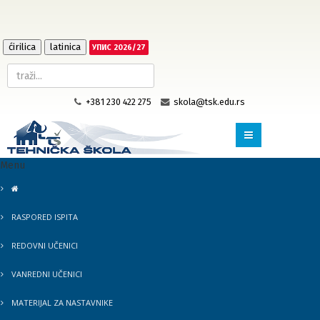
ćirilica
latinica
УПИС 2026/27
+381 230 422 275
skola@tsk.edu.rs
Menu
RASPORED ISPITA
REDOVNI UČENICI
VANREDNI UČENICI
MATERIJAL ZA NASTAVNIKE