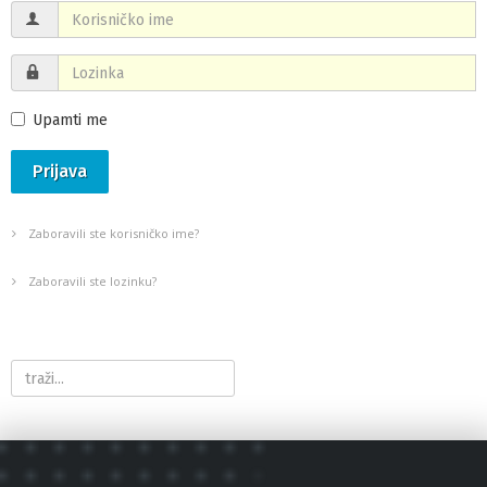
Upamti me
Prijava
Zaboravili ste korisničko ime?
Zaboravili ste lozinku?