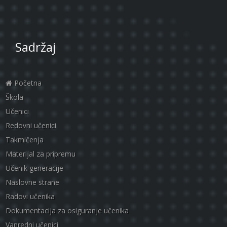
Sadržaj
Početna
Škola
Učenici
Redovni učenici
Takmičenja
Materijal za pripremu
Učenik generacije
Naslovne strane
Radovi učenika
Dokumentacija za osiguranje učenika
Vanredni učenici