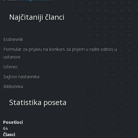
Najčitaniji članci
Esdnevnik
Formular za prijavu na konkurs za prijem u radni odnos u
ustanovi
Učenici
Sajtovi nastavnika
Biblioteka
Statistika poseta
Posetioci
64
Članci