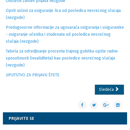
Odštetni zahtev prijava nezgode
Opsti uslovi za osiguranje lica od posledica nesrecnog slucaja
(nezgode)
Predugovorne informacije za ugovarača osiguranja i osiguranike
- osiguranje učenika i studenata od posledica nesrećnog
slučaja (nezgode)
Tabela za odredjivanje procenta trajnog gubitka opšte radne
sposobnosti (invaliditeta) kao posledice nesrećnog slučaja
(nezgode)
UPUTSTVO ZA PRIJAVU ŠTETE
Sledeća
PRIJAVITE SE