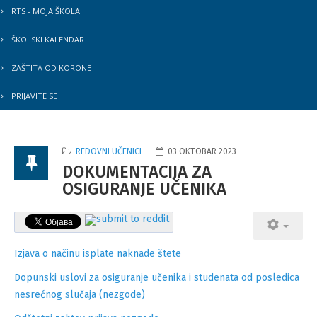
RTS - MOJA ŠKOLA
ŠKOLSKI KALENDAR
ZAŠTITA OD KORONE
PRIJAVITE SE
REDOVNI UČENICI
03 OKTOBAR 2023
DOKUMENTACIJA ZA
OSIGURANJE UČENIKA
Izjava o načinu isplate naknade štete
Dopunski uslovi za osiguranje učenika i studenata od posledica
nesrećnog slučaja (nezgode)