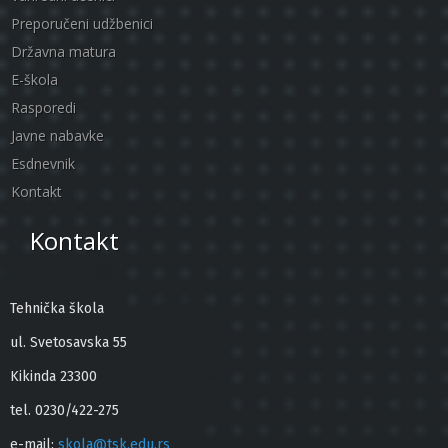
Preporučeni udžbenici
Državna matura
E-škola
Rasporedi
Javne nabavke
Esdnevnik
Kontakt
Kontakt
Tehnička škola
ul. Svetosavska 55
Kikinda 23300
tel. 0230/422-275
e-mail:
skola@tsk.edu.rs