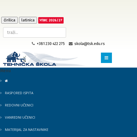
ćirilica
latinica
УПИС 2026/27
+381 230 422 275
skola@tsk.edu.rs
Menu
RASPORED ISPITA
REDOVNI UČENICI
VANREDNI UČENICI
MATERIJAL ZA NASTAVNIKE